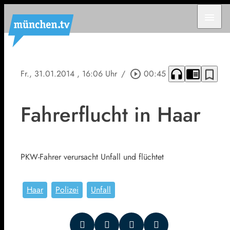
menu
headphones
chrome_reader_mode
bookmark_border
Fr., 31.01.2014
, 16:06 Uhr
/
play_circle_outline
00:45
Fahrerflucht in Haar
PKW-Fahrer verursacht Unfall und flüchtet
Haar
Polizei
Unfall