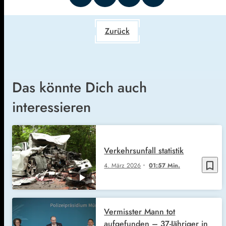
Zurück
Das könnte Dich auch
interessieren
Verkehrsunfall statistik
bookmark_border
4. März 2026
01:57 Min.
Vermisster Mann tot
aufgefunden – 37-Jähriger in