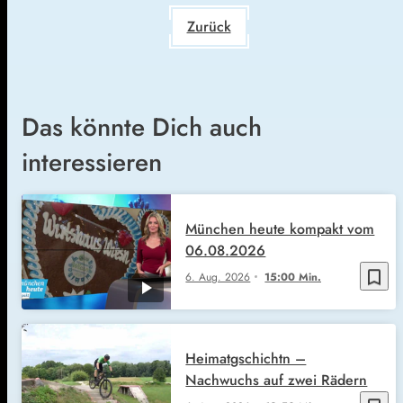
Zurück
Das könnte Dich auch
interessieren
München heute kompakt vom
06.08.2026
bookmark_border
6. Aug. 2026
15:00 Min.
Heimatgschichtn –
Nachwuchs auf zwei Rädern