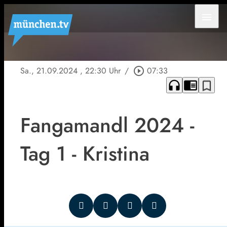
menu
Sa., 21.09.2024
, 22:30 Uhr
/
play_circle_outline
07:33
headphones
chrome_reader_mode
bookmark_border
Fangamandl 2024 -
Tag 1 - Kristina