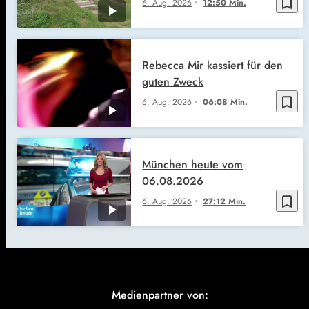
bookmark_border
6. Aug. 2026
12:50 Min.
Rebecca Mir kassiert für den
guten Zweck
bookmark_border
6. Aug. 2026
06:08 Min.
München heute vom
06.08.2026
bookmark_border
6. Aug. 2026
27:12 Min.
Medienpartner von: