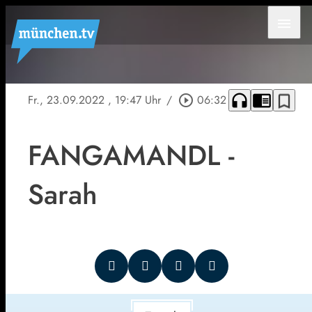
menu
headphones
chrome_reader_mode
bookmark_border
Fr., 23.09.2022
, 19:47 Uhr
/
play_circle_outline
06:32
FANGAMANDL -
Sarah