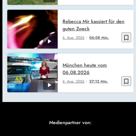
Rebecca Mir kassiert für den
guten Zweck
bookmark_border
6. Aug. 2026
06:08 Min.
München heute vom
06.08.2026
bookmark_border
6. Aug. 2026
27:12 Min.
Medienpartner von: