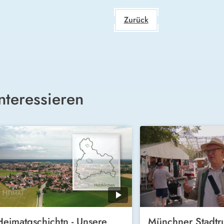
Zurück
nteressieren
Heimatgschichtn - Unsere
Münchner Stadt