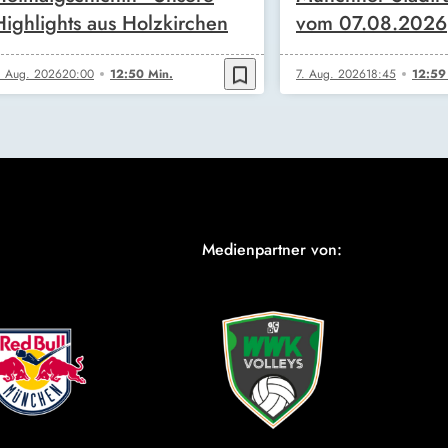
Highlights aus Holzkirchen
vom 07.08.2026
bookmark_border
. Aug. 2026
20:00
12:50 Min.
7. Aug. 2026
18:45
12:59
Medienpartner von: