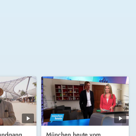
rundgang
München heute vom