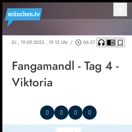
menu
headphones
chrome_reader_mode
bookmark_border
Di., 19.09.2023
, 19:12 Uhr
/
play_circle_outline
06:51
Fangamandl - Tag 4 -
Viktoria