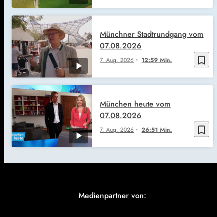
Münchner Stadtrundgang vom
07.08.2026
bookmark_border
7. Aug. 2026
12:59 Min.
München heute vom
07.08.2026
bookmark_border
7. Aug. 2026
26:51 Min.
Medienpartner von: