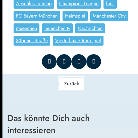
Abschlusstraining
Champions League
fans
FC Bayern München
Heimspiel
Manchester City
muenchen
muenchen.tv
Nachrichten
Säbener Straße
Viertelfinale Rückspiel
Zurück
Das könnte Dich auch
interessieren