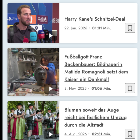
Harry Kane's Schnitzel-Deal
bookmark_border
22. Jan. 2026
01:31 Min.
Fußballgott Franz
Beckenbauer: Bildhauerin
Matilde Romagnoli setzt dem
Kaiser ein Denkmal!
bookmark_border
3. Nov. 2025
01:06 Min.
Blumen soweit das Auge
reicht bei festlichem Umzug
durch die Altstadt
bookmark_border
4. Aug. 2026
02:31 Min.