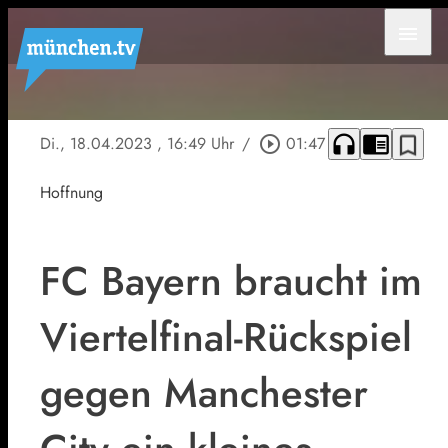
menu
headphones
chrome_reader_mode
bookmark_border
Di., 18.04.2023
, 16:49 Uhr
/
play_circle_outline
01:47
Hoffnung
FC Bayern braucht im
Viertelfinal-Rückspiel
gegen Manchester