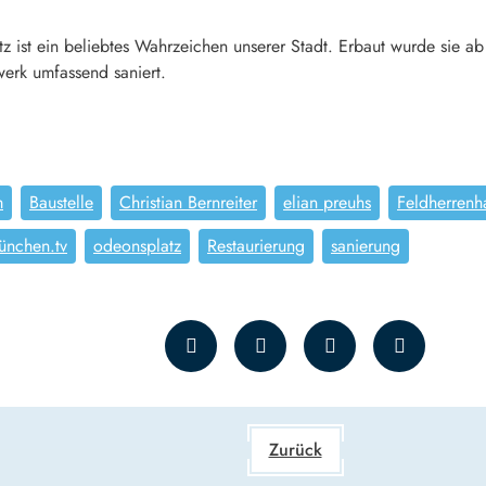
z ist ein beliebtes Wahrzeichen unserer Stadt. Erbaut wurde sie a
werk umfassend saniert.
m
Baustelle
Christian Bernreiter
elian preuhs
Feldherrenh
ünchen.tv
odeonsplatz
Restaurierung
sanierung
Zurück