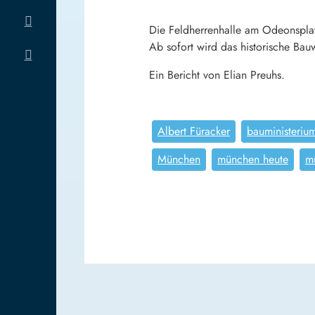
Die Feldherrenhalle am Odeonsplat
Ab sofort wird das historische Bau
Ein Bericht von Elian Preuhs.
Albert Füracker
bauministeriu
München
münchen heute
m