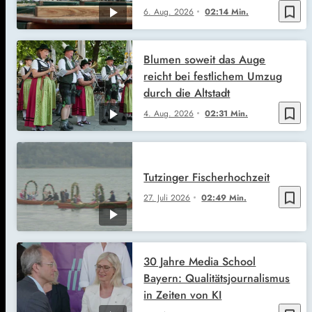
bookmark_border
6. Aug. 2026
02:14 Min.
Blumen soweit das Auge
reicht bei festlichem Umzug
durch die Altstadt
bookmark_border
4. Aug. 2026
02:31 Min.
Tutzinger Fischerhochzeit
bookmark_border
27. Juli 2026
02:49 Min.
30 Jahre Media School
Bayern: Qualitätsjournalismus
in Zeiten von KI