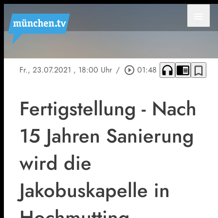
menu
headphones
chrome_reader_mode
bookmark_border
Fr., 23.07.2021
, 18:00 Uhr
/
play_circle_outline
01:48
Fertigstellung - Nach
15 Jahren Sanierung
wird die
Jakobuskapelle in
Hochmutting