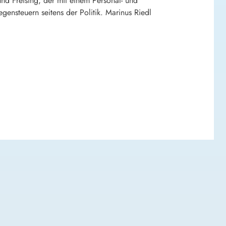
nd Freising, der mit einem Personal- und
ensteuern seitens der Politik. Marinus Riedl