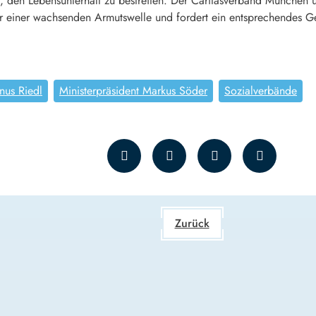
 den Lebensunterhalt zu bestreiten. Der Caritasverband München u
 einer wachsenden Armutswelle und fordert ein entsprechendes Geg
nus Riedl
Ministerpräsident Markus Söder
Sozialverbände
Zurück