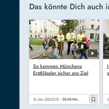
Das könnte Dich auch i
So kommen Münchens
Erstklässler sicher ans Ziel
bookmark_border
16. Sep. 2025
18:00
02:44 Min.
5