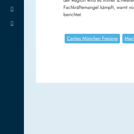
der Region wird es immer schwerer,
Fachkräftemangel kämpft, warnt vor
berichtet.
Caritas München Freising
Mari