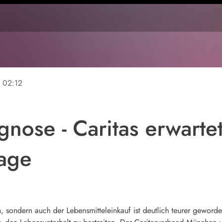
e
02:12
gnose - Caritas erwartet
lage
n, sondern auch der Lebensmitteleinkauf ist deutlich teurer gewor