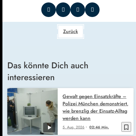
Zurück
Das könnte Dich auch
interessieren
Gewalt gegen Einsatzkräfte –
Polizei München demonstriert,
wie brenzlig der Einsatz-Alltag
werden kann
bookmark_border
5. Aug. 2026
02:46 Min.