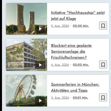
Initiative "Hochhausstop" setzt
jetzt auf Klage
bookmark_border
5. Aug. 2026
02:20 Min.
Blockiert eine geplante
Seniorenanlage die
Frischluftschneisen?
bookmark_border
4. Aug. 2026
02:02 Min.
Sommerferien in München:
Aktivitäten und Tipps
bookmark_border
3. Aug. 2026
03:01 Min.