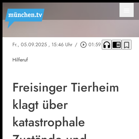
menu
headphones
chrome_reader_mode
bookmark_border
Fr., 05.09.2025
, 15:46 Uhr
/
play_circle_outline
01:59
Hilferuf
Freisinger Tierheim
klagt über
katastrophale