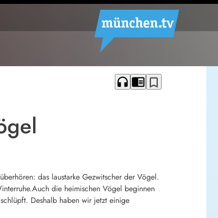
headphones
chrome_reader_mode
bookmark_border
ögel
 überhören: das laustarke Gezwitscher der Vögel.
Winterruhe.Auch die heimischen Vögel beginnen
chlüpft. Deshalb haben wir jetzt einige