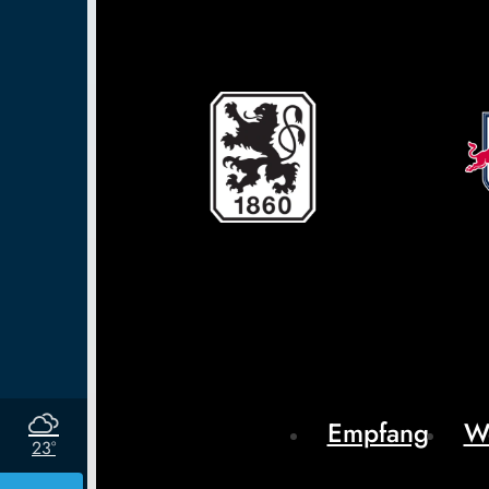
Empfang
W
23°