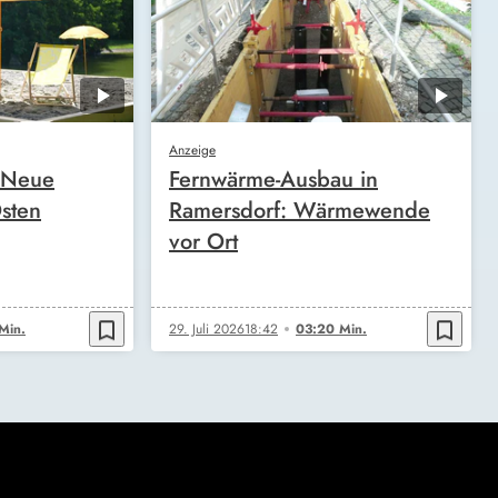
Anzeige
: Neue
Fernwärme-Ausbau in
Osten
Ramersdorf: Wärmewende
vor Ort
bookmark_border
bookmark_border
Min.
29. Juli 2026
18:42
03:20 Min.