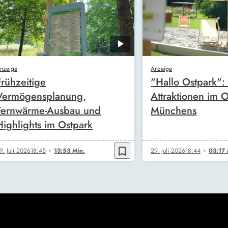
nzeige
Anzeige
Frühzeitige
"Hallo Ostpark"
Vermögensplanung,
Attraktionen im 
Fernwärme-Ausbau und
Münchens
Highlights im Ostpark
bookmark_border
9. Juli 2026
18:45
13:53 Min.
29. Juli 2026
18:44
03:17 