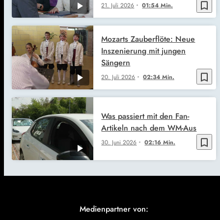
bookmark_border
21. Juli 2026
01:54 Min.
Mozarts Zauberflöte: Neue
Inszenierung mit jungen
Sängern
bookmark_border
20. Juli 2026
02:34 Min.
Was passiert mit den Fan-
Artikeln nach dem WM-Aus
bookmark_border
30. Juni 2026
02:16 Min.
Medienpartner von: