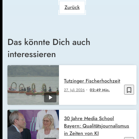
Zurück
Das könnte Dich auch
interessieren
Tutzinger Fischerhochzeit
bookmark_border
27. Juli 2026
02:49 Min.
30 Jahre Media School
Bayern: Qualitätsjournalismus
in Zeiten von KI