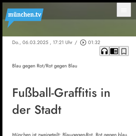
menu
Do., 06.03.2025
, 17:21 Uhr
/
play_circle_outline
01:32
headphones
chrome_reader_mode
bookmark_border
Blau gegen Rot/Rot gegen Blau
Fußball-Graffitis in
der Stadt
München ist zweigeteilt: Blau-gegen-Rot, Rot gegen blau.