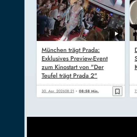
München trägt Prada:
Exklusives Preview-Event
zum Kinostart von "Der
Teufel trägt Prada 2"
bookmark_border
30. Apr. 2026
08:21
08:58 Min.
7