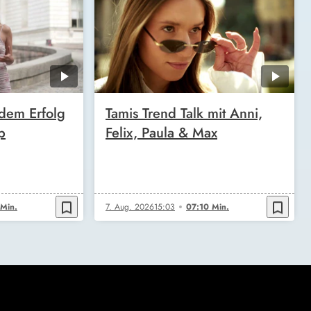
 dem Erfolg
Tamis Trend Talk mit Anni,
p
Felix, Paula & Max
bookmark_border
bookmark_border
 Min.
7. Aug. 2026
15:03
07:10 Min.