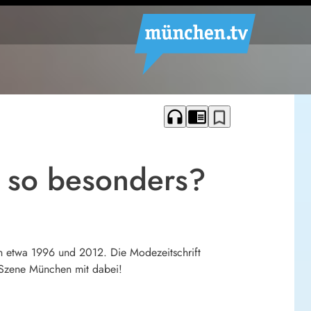
headphones
chrome_reader_mode
bookmark_border
 so besonders?
en etwa 1996 und 2012. Die Modezeitschrift
r Szene München mit dabei!