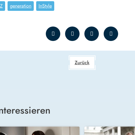
 Z
generation
InStyle
Zurück
nteressieren