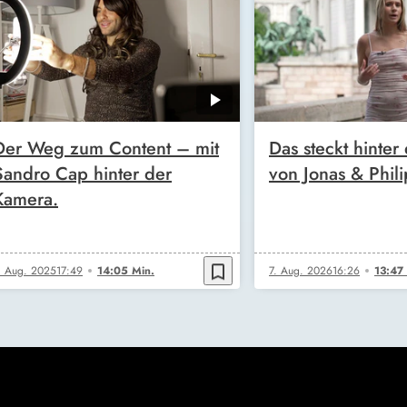
Der Weg zum Content – mit
Das steckt hinter
Sandro Cap hinter der
von Jonas & Phili
Kamera.
bookmark_border
. Aug. 2025
17:49
14:05 Min.
7. Aug. 2026
16:26
13:47