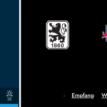
Empfang
W
14°