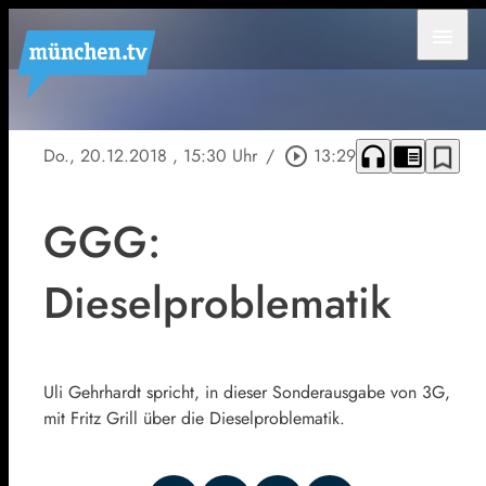
menu
headphones
chrome_reader_mode
bookmark_border
Do., 20.12.2018
, 15:30 Uhr
/
play_circle_outline
13:29
GGG:
Dieselproblematik
Uli Gehrhardt spricht, in dieser Sonderausgabe von 3G,
mit Fritz Grill über die Dieselproblematik.