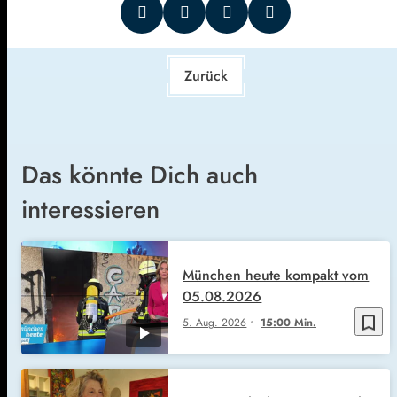
Zurück
Das könnte Dich auch
interessieren
München heute kompakt vom
05.08.2026
bookmark_border
5. Aug. 2026
15:00 Min.