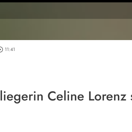
le_outline
11:41
liegerin Celine Lorenz s