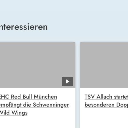
nteressieren
EHC Red Bull München
TSV Allach startet
empfängt die Schwenninger
besonderen Dopp
Wild Wings