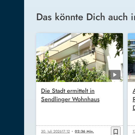
Das könnte Dich auch i
Die Stadt ermittelt in
Sendlinger Wohnhaus
bookmark_border
30. Juli 2026
17:12
02:36 Min.
1