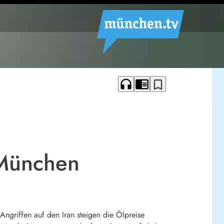
headphones
chrome_reader_mode
bookmark_border
 München
ngriffen auf den Iran steigen die Ölpreise