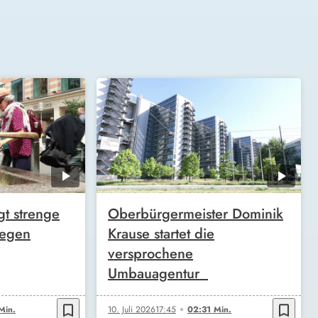
t strenge
Oberbürgermeister Dominik
wegen
Krause startet die
versprochene
Umbauagentur
bookmark_border
bookmark_border
Min.
10. Juli 2026
17:45
02:31 Min.