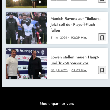
Munich Ravens auf Titelkurs:
Jetzt soll der Playoff-Fluch
fallen
bookmark_border
31. Juli 2026
02:29 Min.
Löwen stellen neuen Haupt-
und Trikotsponsor vor
bookmark_border
30. Juli 2026
02:01 Min.
Medienpartner von: