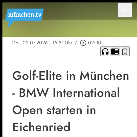
menu
Do., 02.07.2026
, 15:31 Uhr
/
play_circle_outline
02:30
headphones
chrome_reader_mode
bookmark_border
Golf-Elite in München
- BMW International
Open starten in
Eichenried