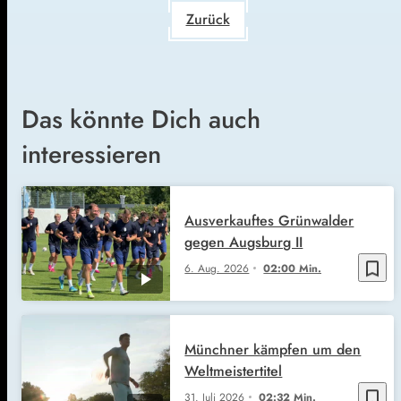
Zurück
Das könnte Dich auch
interessieren
Ausverkauftes Grünwalder
gegen Augsburg II
bookmark_border
6. Aug. 2026
02:00 Min.
Münchner kämpfen um den
Weltmeistertitel
bookmark_border
31. Juli 2026
02:32 Min.