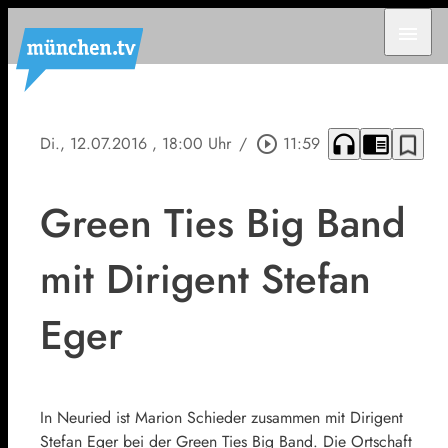
menu
headphones
chrome_reader_mode
bookmark_border
Di., 12.07.2016
, 18:00 Uhr
/
play_circle_outline
11:59
Green Ties Big Band
mit Dirigent Stefan
Eger
In Neuried ist Marion Schieder zusammen mit Dirigent
Stefan Eger bei der Green Ties Big Band. Die Ortschaft