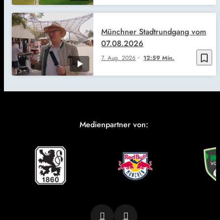
Münchner Stadtrundgang vom
07.08.2026
bookmark_border
7. Aug. 2026
12:59 Min.
Medienpartner von: