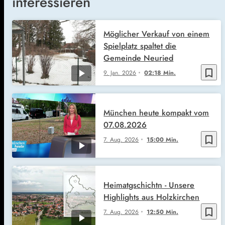
interessieren
Möglicher Verkauf von einem
Spielplatz spaltet die
Gemeinde Neuried
bookmark_border
9. Jan. 2026
02:18 Min.
München heute kompakt vom
07.08.2026
bookmark_border
7. Aug. 2026
15:00 Min.
Heimatgschichtn - Unsere
Highlights aus Holzkirchen
bookmark_border
7. Aug. 2026
12:50 Min.