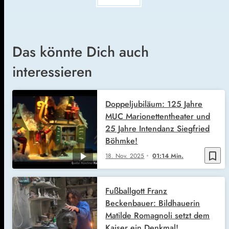
Das könnte Dich auch
interessieren
Doppeljubiläum: 125 Jahre
MUC Marionettentheater und
25 Jahre Intendanz Siegfried
Böhmke!
bookmark_border
18. Nov. 2025
01:14 Min.
Fußballgott Franz
Beckenbauer: Bildhauerin
Matilde Romagnoli setzt dem
Kaiser ein Denkmal!