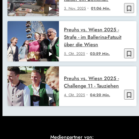
bookmark_border
3. Nov. 2025
01:06 Min.
Preuhs vs. Wiesn 2025 -
Strafe - im Ballerina-Fatsuit
über die Wiesn
bookmark_border
5. Okt. 2025
03:59 Min.
Preuhs vs. Wiesn 2025 -
Challenge 11 - Tauziehen
bookmark_border
4. Okt. 2025
04:20 Min.
Medienpartner von: