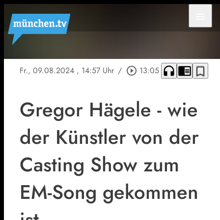
menu
headphones
chrome_reader_mode
bookmark_border
Fr., 09.08.2024
, 14:57 Uhr
/
play_circle_outline
13:05
Gregor Hägele - wie
der Künstler von der
Casting Show zum
EM-Song gekommen
ist