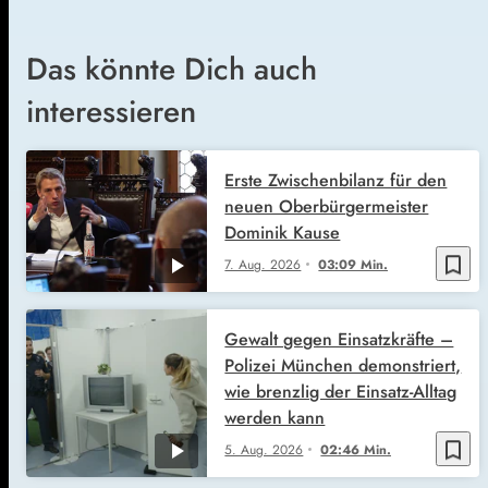
Das könnte Dich auch
interessieren
Erste Zwischenbilanz für den
neuen Oberbürgermeister
Dominik Kause
bookmark_border
7. Aug. 2026
03:09 Min.
Gewalt gegen Einsatzkräfte –
Polizei München demonstriert,
wie brenzlig der Einsatz-Alltag
werden kann
bookmark_border
5. Aug. 2026
02:46 Min.