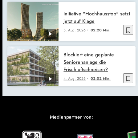
Initiative "Hochhausstop" setzt
jetzt auf Klage
bookmark_border
5. Aug. 2026
02:20 Min.
Blockiert eine geplante
Seniorenanlage die
Frischluftschneisen?
bookmark_border
4. Aug. 2026
02:02 Min.
Medienpartner von: