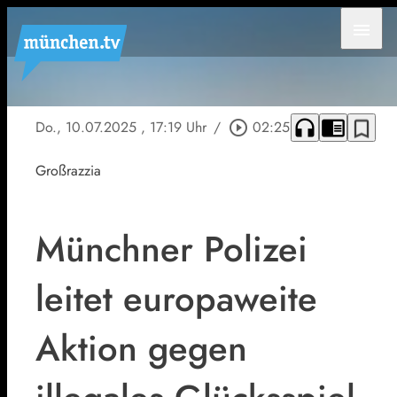
menu
headphones
chrome_reader_mode
bookmark_border
Do., 10.07.2025
, 17:19 Uhr
/
play_circle_outline
02:25
Großrazzia
Münchner Polizei
leitet europaweite
Aktion gegen