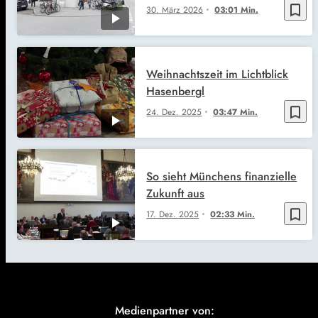
bookmark_border
30. März 2026
03:01 Min.
Weihnachtszeit im Lichtblick
Hasenbergl
bookmark_border
24. Dez. 2025
03:47 Min.
So sieht Münchens finanzielle
Zukunft aus
bookmark_border
17. Dez. 2025
02:33 Min.
Medienpartner von: