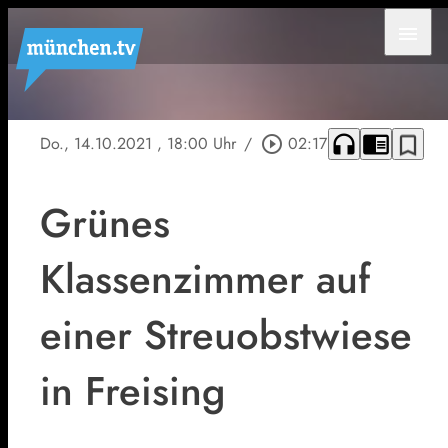
menu
headphones
chrome_reader_mode
bookmark_border
Do., 14.10.2021
, 18:00 Uhr
/
play_circle_outline
02:17
Grünes
Klassenzimmer auf
einer Streuobstwiese
in Freising