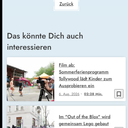
Zurück
Das könnte Dich auch
interessieren
Film ab:
Sommerferienprogramm
Tollywood lädt Kinder zum
Ausprobieren ein
bookmark_border
6. Aug. 2026
02:28 Min.
Im "Out of the Blox" wird
gemeinsam Lego gebaut