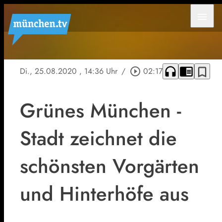
menu
headphones
chrome_reader_mode
bookmark_border
Di., 25.08.2020
, 14:36 Uhr
/
play_circle_outline
02:17
Grünes München -
Stadt zeichnet die
schönsten Vorgärten
und Hinterhöfe aus