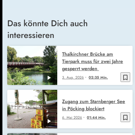
Das könnte Dich auch
interessieren
Thalkirchner Brücke am
Tierpark muss für zwei Jahre
gesperrt werden
bookmark_border
3. Aug. 2026
02:35 Min.
Zugang zum Starnberger See
in Pöcking blockiert
bookmark_border
6. Mai 2026
01:44 Min.