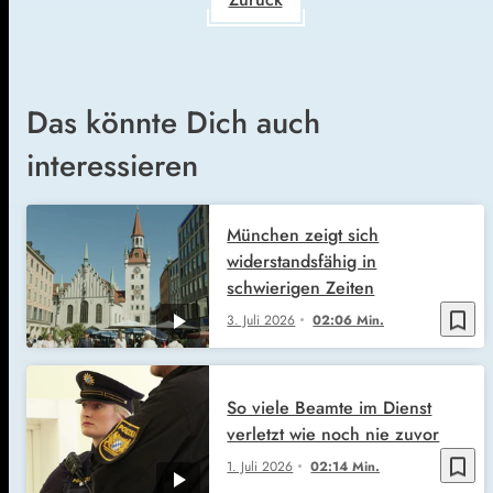
Das könnte Dich auch
interessieren
München zeigt sich
widerstandsfähig in
schwierigen Zeiten
bookmark_border
3. Juli 2026
02:06 Min.
So viele Beamte im Dienst
verletzt wie noch nie zuvor
bookmark_border
1. Juli 2026
02:14 Min.