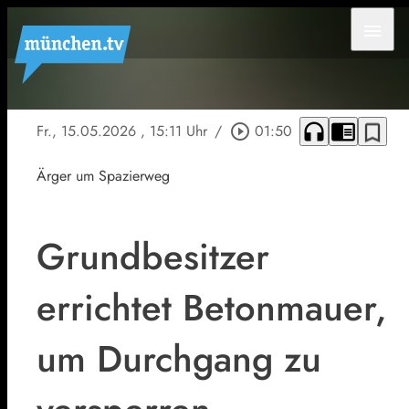
menu
headphones
chrome_reader_mode
bookmark_border
Fr., 15.05.2026
, 15:11 Uhr
/
play_circle_outline
01:50
Ärger um Spazierweg
Grundbesitzer
errichtet Betonmauer,
um Durchgang zu