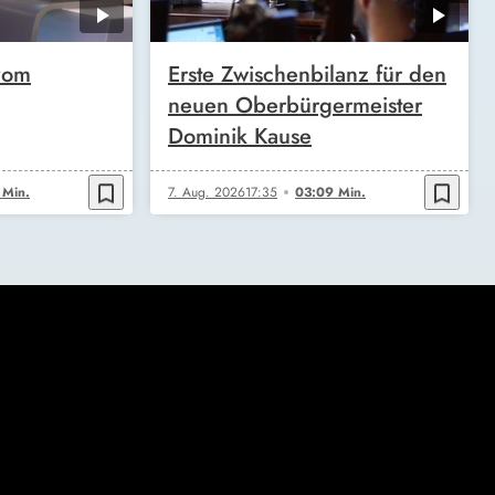
vom
Erste Zwischenbilanz für den
neuen Oberbürgermeister
Dominik Kause
bookmark_border
bookmark_border
 Min.
7. Aug. 2026
17:35
03:09 Min.