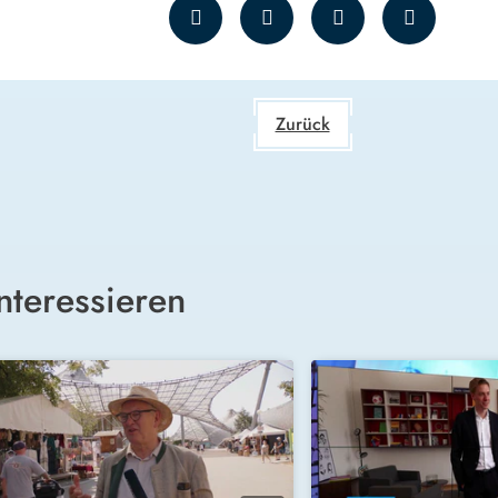
Zurück
nteressieren