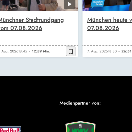
Münchner Stadtrundgang
München heute 
vom 07.08.2026
07.08.2026
bookmark_border
. Aug. 2026
18:45
12:59 Min.
7. Aug. 2026
18:30
26:51
Medienpartner von: