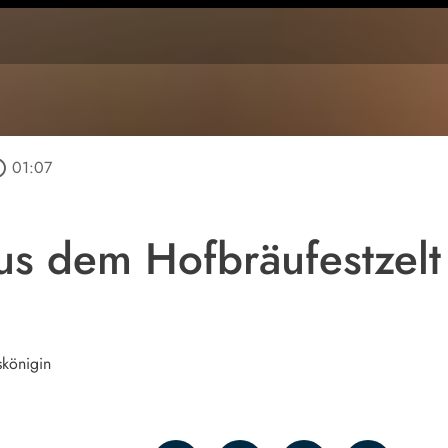
outline
01:07
us dem Hofbräufestzel
skönigin