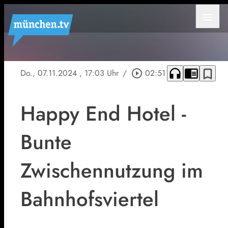
menu
headphones
chrome_reader_mode
bookmark_border
Do., 07.11.2024
, 17:03 Uhr
/
play_circle_outline
02:51
Happy End Hotel -
Bunte
Zwischennutzung im
Bahnhofsviertel