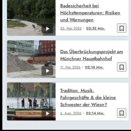
Badesicherheit bei
Höchsttemperaturen: Risiken
und Warnungen
bookmark_border
26. Mai 2026
02:32 Min.
Das Überbrückungsprojekt am
Münchner Hauptbahnhof
bookmark_border
11. Mai 2026
02:10 Min.
Tradition, Musik,
Fahrgeschäfte & die kleine
Schwester der Wiesn?
bookmark_border
6. Aug. 2026
02:14 Min.