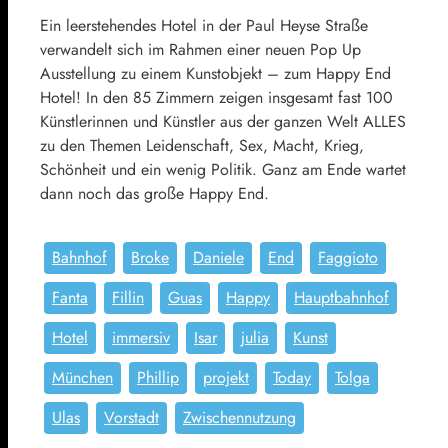
Ein leerstehendes Hotel in der Paul Heyse Straße
verwandelt sich im Rahmen einer neuen Pop Up
Ausstellung zu einem Kunstobjekt – zum Happy End
Hotel! In den 85 Zimmern zeigen insgesamt fast 100
Künstlerinnen und Künstler aus der ganzen Welt ALLES
zu den Themen Leidenschaft, Sex, Macht, Krieg,
Schönheit und ein wenig Politik. Ganz am Ende wartet
dann noch das große Happy End.
Bahnhof
Broke
Daniele
End
Faggioto
Fanta
Fillin
Guas
Happy
Hauptbahnhof
Hotel
immersiv
Isar
julia
Kunst
München
Phillip
projekt
Today
Tolga
Ulas
Vorstadt
Zwischennutzung