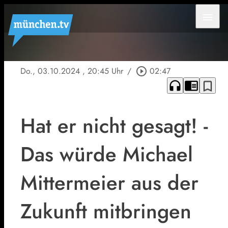
menu
Do., 03.10.2024
, 20:45 Uhr
/
play_circle_outline
02:47
headphones
chrome_reader_mode
bookmark_border
Hat er nicht gesagt! -
Das würde Michael
Mittermeier aus der
Zukunft mitbringen