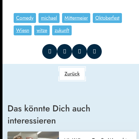
Comedy
michael
Mittermeier
Oktoberfest
Wiesn
witze
zukunft
Zurück
Das könnte Dich auch
interessieren