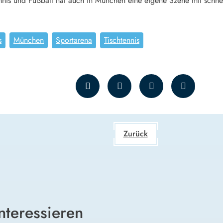
ennis und Fußball hat auch in München eine eigene Szene mit schn
s
München
Sportarena
Tischtennis
Zurück
nteressieren