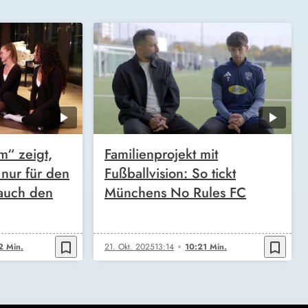
m“ zeigt,
Familienprojekt mit
 nur für den
Fußballvision: So tickt
 auch den
Münchens No Rules FC
bookmark_border
bookmark_border
2 Min.
21. Okt. 2025
13:14
10:21 Min.