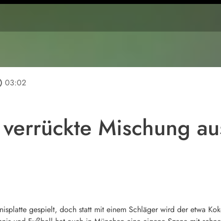
tline
03:02
 verrückte Mischung au
nisplatte gespielt, doch statt mit einem Schläger wird der etwa K