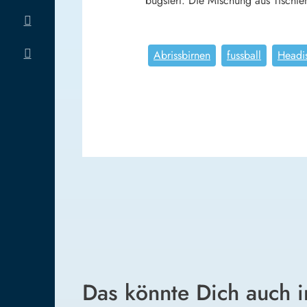
bugsiert. Die Mischung aus Tischt
Abrissbirnen
fussball
Headi
Das könnte Dich auch i