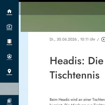
Di., 30.06.2026
, 10:11 Uhr
/
play_circle_ou
Headis: Die
Tischtennis
Beim Headis wird an einer Tischten