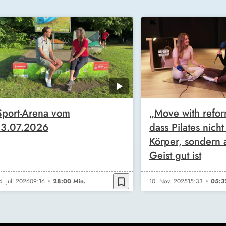
Sport-Arena vom
„Move with refor
13.07.2026
dass Pilates nicht
Körper, sondern
Geist gut ist
bookmark_border
4. Juli 2026
09:16
28:00 Min.
10. Nov. 2025
15:33
05:3