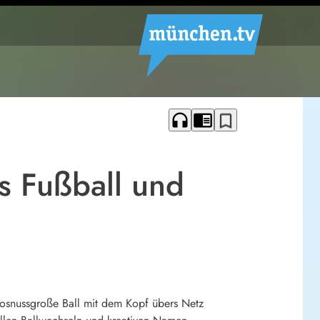
headphones
chrome_reader_mode
bookmark_border
s Fußball und
okosnussgroße Ball mit dem Kopf übers Netz