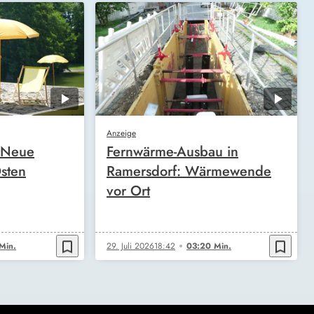
Anzeige
: Neue
Fernwärme-Ausbau in
Osten
Ramersdorf: Wärmewende
vor Ort
bookmark_border
bookmark_border
Min.
29. Juli 2026
18:42
03:20 Min.