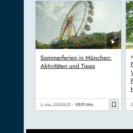
Sommerferien in München:
A
Aktivitäten und Tipps
bookmark_border
3. Aug. 2026
18:05
03:01 Min.
2