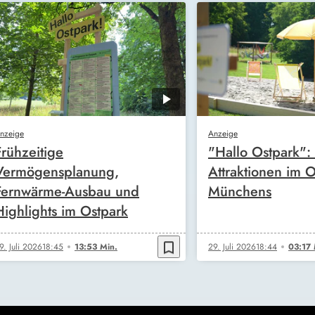
nzeige
Anzeige
Frühzeitige
"Hallo Ostpark"
Vermögensplanung,
Attraktionen im 
Fernwärme-Ausbau und
Münchens
Highlights im Ostpark
bookmark_border
9. Juli 2026
18:45
13:53 Min.
29. Juli 2026
18:44
03:17 