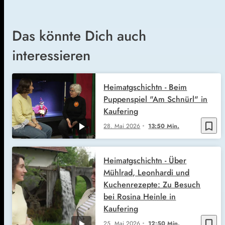
Das könnte Dich auch
interessieren
Heimatgschichtn - Beim
Puppenspiel "Am Schnürl" in
Kaufering
bookmark_border
28. Mai 2026
13:50 Min.
Heimatgschichtn - Über
Mühlrad, Leonhardi und
Kuchenrezepte: Zu Besuch
bei Rosina Heinle in
Kaufering
bookmark_border
25. Mai 2026
12:50 Min.