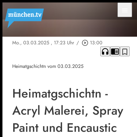
menu
Mo., 03.03.2025
, 17:23 Uhr
/
play_circle_outline
13:00
headphones
chrome_reader_mode
bookmark_border
Heimatgschichtn vom 03.03.2025
Heimatgschichtn -
Acryl Malerei, Spray
Paint und Encaustic