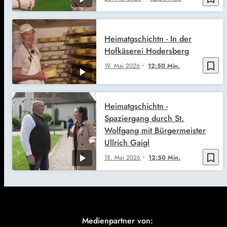
Heimatgschichtn - In der
Hofkäserei Hodersberg
bookmark_border
19. Mai 2026
12:50 Min.
Heimatgschichtn -
Spaziergang durch St.
Wolfgang mit Bürgermeister
Ullrich Gaigl
bookmark_border
18. Mai 2026
12:50 Min.
Medienpartner von: