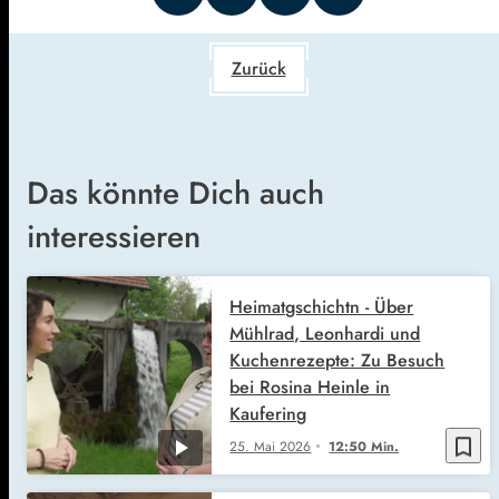
Zurück
Das könnte Dich auch
interessieren
Heimatgschichtn - Über
Mühlrad, Leonhardi und
Kuchenrezepte: Zu Besuch
bei Rosina Heinle in
Kaufering
bookmark_border
25. Mai 2026
12:50 Min.