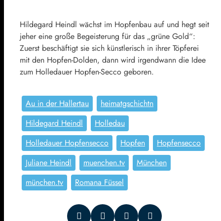
Hildegard Heindl wächst im Hopfenbau auf und hegt seit
jeher eine große Begeisterung für das „grüne Gold“:
Zuerst beschäftigt sie sich künstlerisch in ihrer Töpferei
mit den Hopfen-Dolden, dann wird irgendwann die Idee
zum Holledauer Hopfen-Secco geboren.
Au in der Hallertau
heimatgschichtn
Hildegard Heindl
Holledau
Holledauer Hopfensecco
Hopfen
Hopfensecco
Juliane Heindl
muenchen.tv
München
münchen.tv
Romana Füssel