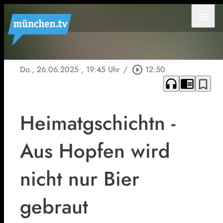
menu
Do., 26.06.2025
, 19:45 Uhr
/
play_circle_outline
12:50
headphones
chrome_reader_mode
bookmark_border
Heimatgschichtn -
Aus Hopfen wird
nicht nur Bier
gebraut