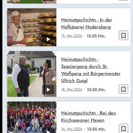
Heimatgschichtn - In der
Hofkäserei Hodersberg
bookmark_border
19. Mai 2026
12:50 Min.
Heimatgschichtn -
Spaziergang durch St.
Wolfgang mit Bürgermeister
Ullrich Gaigl
bookmark_border
18. Mai 2026
12:50 Min.
Heimatgschichtn - Bei den
Kirchseeoner Hexen
bookmark_border
14. Mai 2026
12:50 Min.