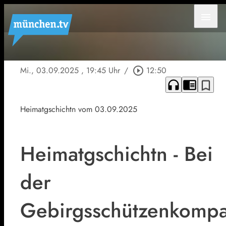
menu
Mi., 03.09.2025
, 19:45 Uhr
/
play_circle_outline
12:50
headphones
chrome_reader_mode
bookmark_border
Heimatgschichtn vom 03.09.2025
Heimatgschichtn - Bei
der
Gebirgsschützenkompa