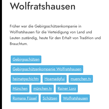
Wolfratshausen
Früher war die Gebirgsschützenkompanie in
Wolfratshausen für die Verteidigung von Land und
Leuten zuständig, heute für den Erhalt von Tradition und
Brauchtum.
Gebirgsschützen
Gebirgsschützenkompanie Wolfratshausen
heimatgschichtn
Hoamadgfui
muenchen.tv
München
münchen.tv
Rainer Lorz
Romana Füssel
Schützen
Wolfratshausen