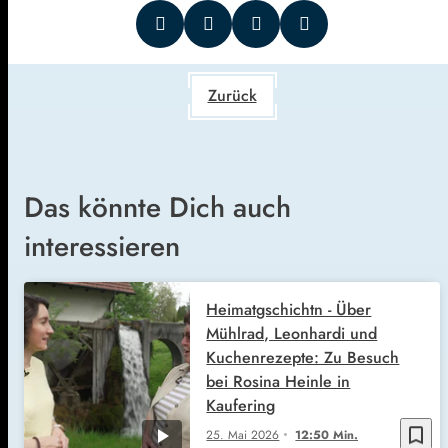
Zurück
Das könnte Dich auch
interessieren
Heimatgschichtn - Über
Mühlrad, Leonhardi und
Kuchenrezepte: Zu Besuch
bei Rosina Heinle in
Kaufering
bookmark_border
25. Mai 2026
12:50 Min.