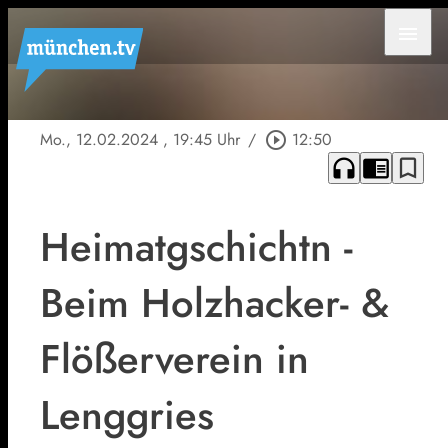
menu
Mo., 12.02.2024
, 19:45 Uhr
/
play_circle_outline
12:50
headphones
chrome_reader_mode
bookmark_border
Heimatgschichtn -
Beim Holzhacker- &
Flößerverein in
Lenggries