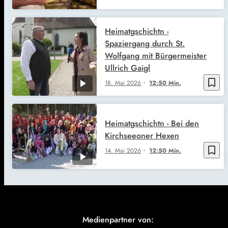
Heimatgschichtn -
Spaziergang durch St.
Wolfgang mit Bürgermeister
Ullrich Gaigl
bookmark_border
18. Mai 2026
12:50 Min.
Heimatgschichtn - Bei den
Kirchseeoner Hexen
bookmark_border
14. Mai 2026
12:50 Min.
Medienpartner von: