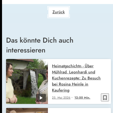
Zurück
Das könnte Dich auch
interessieren
Heimatgschichtn - Über
Mühlrad, Leonhardi und
Kuchenrezepte: Zu Besuch
bei Rosina Heinle in
Kaufering
bookmark_border
25. Mai 2026
12:50 Min.