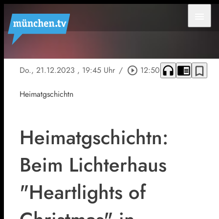
menu
headphones
chrome_reader_mode
bookmark_border
Do., 21.12.2023
, 19:45 Uhr
/
play_circle_outline
12:50
Heimatgschichtn
Heimatgschichtn:
Beim Lichterhaus
"Heartlights of