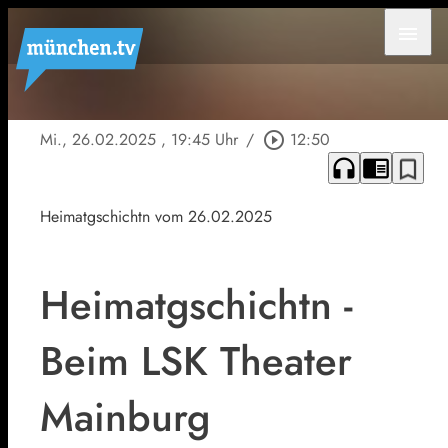
menu
Mi., 26.02.2025
, 19:45 Uhr
/
play_circle_outline
12:50
headphones
chrome_reader_mode
bookmark_border
Heimatgschichtn vom 26.02.2025
Heimatgschichtn -
Beim LSK Theater
Mainburg