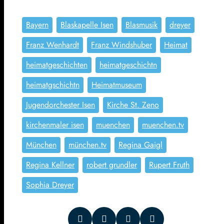
Bayern
Blaskapelle Isen
Blasmusik
dreyer
Franz Wenhardt
Franz Windshuber
Heimat
heimatgeschichten
heimatgeschichtn
heimatgschichtn
Heimatmuseum
Jugendorchester Isen
Kirche St. Zeno
kirchenmaler isen
muenchen
muenchen.tv
München
münchen.tv
Regina Gaigl
Regina Kellner
robert grundler
Rupert Fruth
Sophia Dreyer