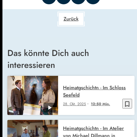
Zurück
Das könnte Dich auch
interessieren
Heimatgschichtn - Im Schloss
Seefeld
bookmark_border
28. Okt. 2025
12:50 Min.
Heimatgschichtn - Im Atelier
von Michael Dillmann in