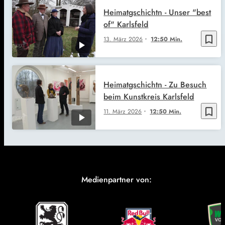
Heimatgschichtn - Unser "best
of" Karlsfeld
bookmark_border
13. März 2026
12:50 Min.
Heimatgschichtn - Zu Besuch
beim Kunstkreis Karlsfeld
bookmark_border
11. März 2026
12:50 Min.
Medienpartner von: