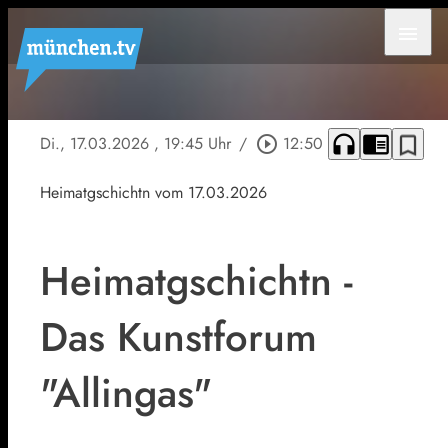
menu
headphones
chrome_reader_mode
bookmark_border
Di., 17.03.2026
, 19:45 Uhr
/
play_circle_outline
12:50
Heimatgschichtn vom 17.03.2026
Heimatgschichtn -
Das Kunstforum
"Allingas"