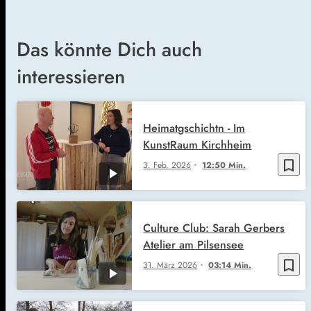
Das könnte Dich auch
interessieren
Heimatgschichtn - Im
KunstRaum Kirchheim
bookmark_border
3. Feb. 2026
12:50 Min.
Culture Club: Sarah Gerbers
Atelier am Pilsensee
bookmark_border
31. März 2026
03:14 Min.