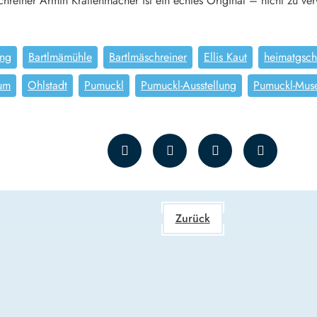
reiner Armin Krattenmacher ist ein echtes Original – nicht zu ver
ung
Bartlmämühle
Bartlmäschreiner
Ellis Kaut
heimatgsch
um
Ohlstadt
Pumuckl
Pumuckl-Ausstellung
Pumuckl-Mus
Zurück