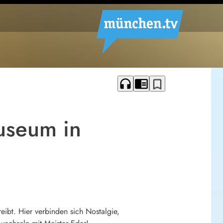
headphones
chrome_reader_mode
bookmark_border
useum in
ibt. Hier verbinden sich Nostalgie,