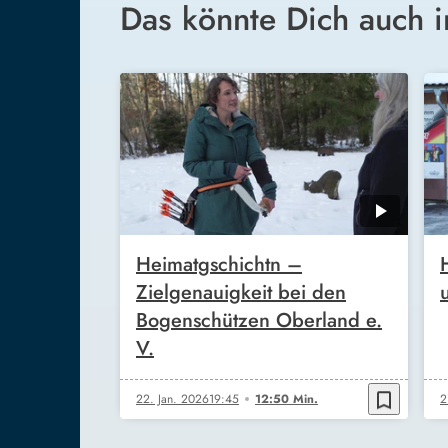
Das könnte Dich auch i
Heimatgschichtn –
Zielgenauigkeit bei den
Bogenschützen Oberland e.
V.
bookmark_border
22. Jan. 2026
19:45
12:50 Min.
2