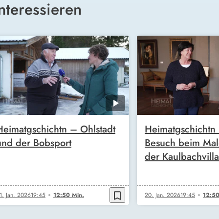
nteressieren
Heimatgschichtn – Ohlstadt
Heimatgschichtn
und der Bobsport
Besuch beim Male
der Kaulbachvilla
bookmark_border
1. Jan. 2026
19:45
12:50 Min.
20. Jan. 2026
19:45
12:50