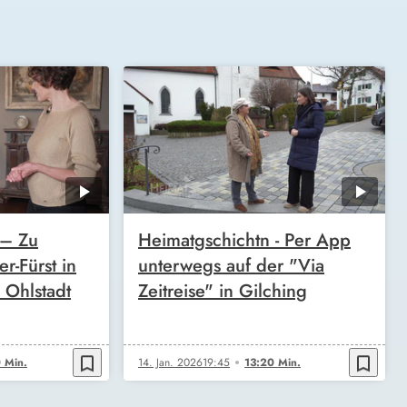
 – Zu
Heimatgschichtn - Per App
r-Fürst in
unterwegs auf der "Via
 Ohlstadt
Zeitreise" in Gilching
bookmark_border
bookmark_border
 Min.
14. Jan. 2026
19:45
13:20 Min.