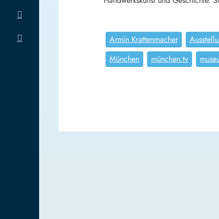
Handwerkskunst und Geschichte. Sch
Armin Krattenmacher
Ausstell
München
münchen.tv
muse