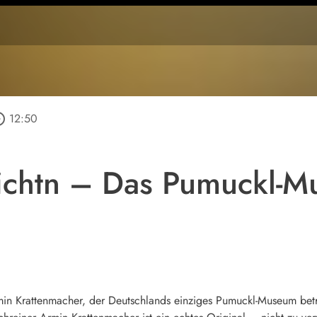
_outline
12:50
ichtn – Das Pumuckl-M
in Krattenmacher, der Deutschlands einziges Pumuckl-Museum betre