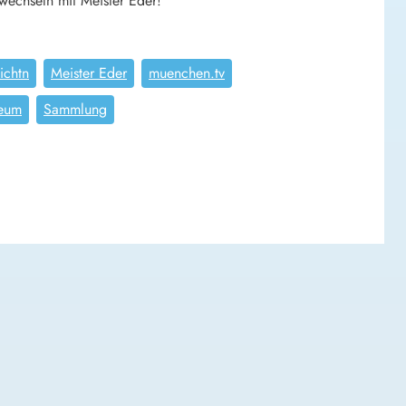
wechseln mit Meister Eder!
ichtn
Meister Eder
muenchen.tv
eum
Sammlung