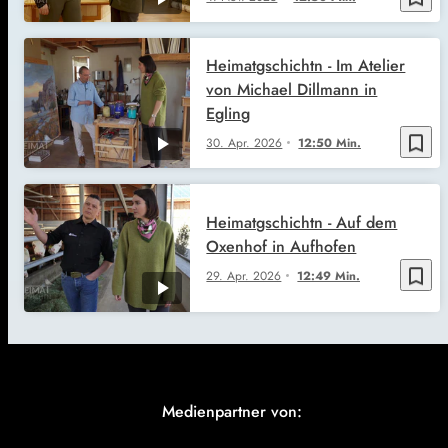
Heimatgschichtn - Im Atelier
von Michael Dillmann in
Egling
bookmark_border
30. Apr. 2026
12:50 Min.
Heimatgschichtn - Auf dem
Oxenhof in Aufhofen
bookmark_border
29. Apr. 2026
12:49 Min.
Medienpartner von: