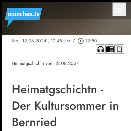
menu
Mo., 12.08.2024
, 19:45 Uhr
/
play_circle_outline
12:50
headphones
chrome_reader_mode
bookmark_border
Heimatgschichtn vom 12.08.2024
Heimatgschichtn -
Der Kultursommer in
Bernried