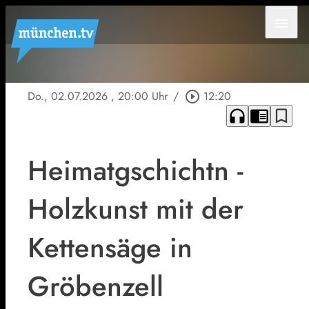
menu
Do., 02.07.2026
, 20:00 Uhr
/
play_circle_outline
12:20
headphones
chrome_reader_mode
bookmark_border
Heimatgschichtn -
Holzkunst mit der
Kettensäge in
Gröbenzell