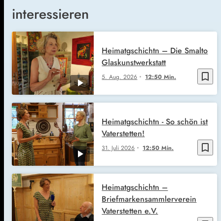
interessieren
Heimatgschichtn – Die Smalto
Glaskunstwerkstatt
bookmark_border
5. Aug. 2026
12:50 Min.
Heimatgschichtn - So schön ist
Vaterstetten!
bookmark_border
31. Juli 2026
12:50 Min.
Heimatgschichtn –
Briefmarkensammlerverein
Vaterstetten e.V.