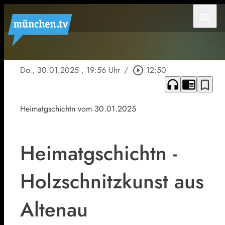
menu
Do., 30.01.2025
, 19:56 Uhr
/
play_circle_outline
12:50
headphones
chrome_reader_mode
bookmark_border
Heimatgschichtn vom 30.01.2025
Heimatgschichtn -
Holzschnitzkunst aus
Altenau