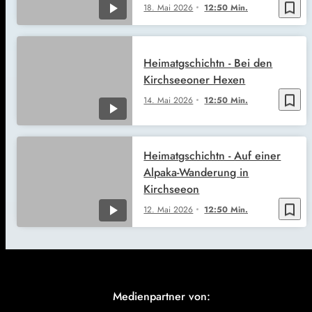
bookmark_border
18. Mai 2026
12:50 Min.
Heimatgschichtn - Bei den
Kirchseeoner Hexen
bookmark_border
14. Mai 2026
12:50 Min.
Heimatgschichtn - Auf einer
Alpaka-Wanderung in
Kirchseeon
bookmark_border
12. Mai 2026
12:50 Min.
Medienpartner von: