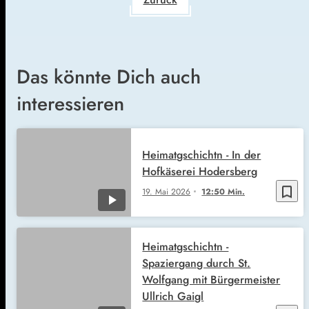
Das könnte Dich auch
interessieren
Heimatgschichtn - In der
Hofkäserei Hodersberg
bookmark_border
19. Mai 2026
12:50 Min.
Heimatgschichtn -
Spaziergang durch St.
Wolfgang mit Bürgermeister
Ullrich Gaigl