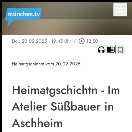
menu
Do., 20.02.2025
, 19:45 Uhr
/
play_circle_outline
12:50
headphones
chrome_reader_mode
bookmark_border
Heimatgschichtn vom 20.02.2025
Heimatgschichtn - Im
Atelier Süßbauer in
Aschheim