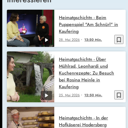
Heimatgschichtn - Beim
Puppenspiel "Am Schnürl" in
Kaufering
bookmark_border
28. Mai 2026
13:50 Min.
Heimatgschichtn - Über
Mühlrad, Leonhardi und
Kuchenrezepte: Zu Besuch
bei Rosina Heinle in
Kaufering
bookmark_border
25. Mai 2026
12:50 Min.
Heimatgschichtn - In der
Hofkäserei Hodersberg