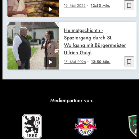
bookmark_border
19. Mai 2026
12:50 Min.
Heimatgschichtn -
Spaziergang durch St.
Wolfgang mit Bürgermeister
Ullrich Gaigl
bookmark_border
18. Mai 2026
12:50 Min.
Medienpartner von: