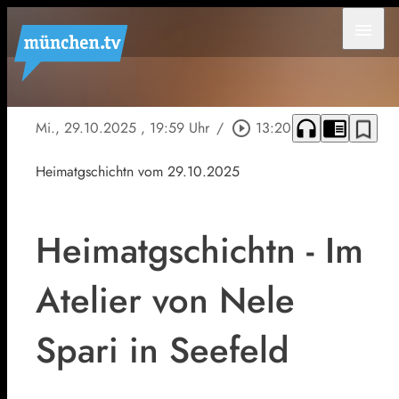
menu
headphones
chrome_reader_mode
bookmark_border
Mi., 29.10.2025
, 19:59 Uhr
/
play_circle_outline
13:20
Heimatgschichtn vom 29.10.2025
Heimatgschichtn - Im
Atelier von Nele
Spari in Seefeld