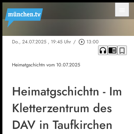
menu
Do., 24.07.2025
, 19:45 Uhr
/
play_circle_outline
13:00
headphones
chrome_reader_mode
bookmark_border
Heimatgschichtn vom 10.07.2025
Heimatgschichtn - Im
Kletterzentrum des
DAV in Taufkirchen