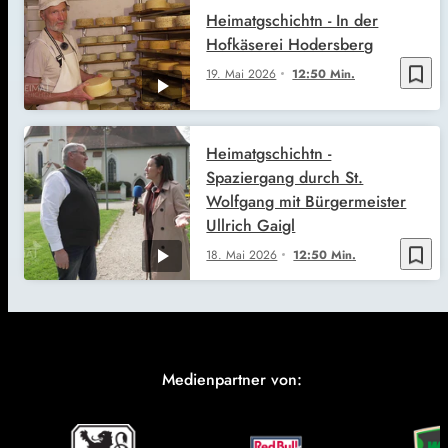
Heimatgschichtn - In der
Hofkäserei Hodersberg
bookmark_border
19. Mai 2026
12:50 Min.
Heimatgschichtn -
Spaziergang durch St.
Wolfgang mit Bürgermeister
Ullrich Gaigl
bookmark_border
18. Mai 2026
12:50 Min.
Medienpartner von: