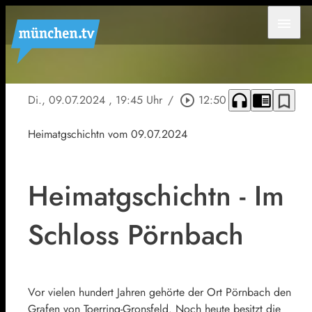
menu
headphones
chrome_reader_mode
bookmark_border
Di., 09.07.2024
, 19:45 Uhr
/
play_circle_outline
12:50
Heimatgschichtn vom 09.07.2024
Heimatgschichtn - Im
Schloss Pörnbach
Vor vielen hundert Jahren gehörte der Ort Pörnbach den
Grafen von Toerring-Gronsfeld. Noch heute besitzt die