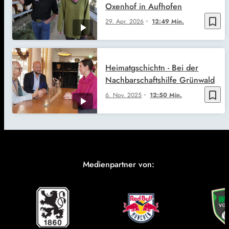
Oxenhof in Aufhofen
bookmark_border
29. Apr. 2026
12:49 Min.
Heimatgschichtn - Bei der
Nachbarschaftshilfe Grünwald
bookmark_border
6. Nov. 2025
12:50 Min.
Medienpartner von: