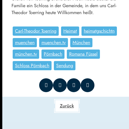
Familie ein Schloss in der Gemeinde, in dem uns Carl-
Theodor Toerring heute Willkommen heißt.
Carl-Theodor Toerring
Heimat
heimatgschichtn
muenchen
muenchen.tv
München
münchen.tv
Pörnbach
Romana Füssel
Schloss Pörnbach
Sendung
Zurück