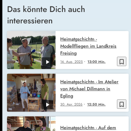
Das könnte Dich auch
interessieren
Heimatgschichtn -
Modellfliegen im Landkreis
Freising
bookmark_border
14. Aug. 2025
13:00 Min.
Heimatgschichtn - Im Atelier
von Michael Dillmann in
Egling
bookmark_border
30. Apr. 2026
12:50 Min.
Heimatgschichtn - Auf dem