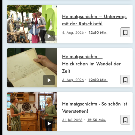
Heimatgschichtn – Unterwegs
mit der Ratschkathl
bookmark_border
4. Aug. 2026
12:50 Min.
Heimatgschichtn –
Holzkirchen im Wandel der
Zeit
bookmark_border
3. Aug. 2026
12:50 Min.
Heimatgschichtn - So schön ist
Vaterstetten!
bookmark_border
31. Juli 2026
12:50 Min.