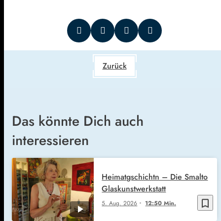
Zurück
Das könnte Dich auch
interessieren
Heimatgschichtn – Die Smalto
Glaskunstwerkstatt
bookmark_border
5. Aug. 2026
12:50 Min.