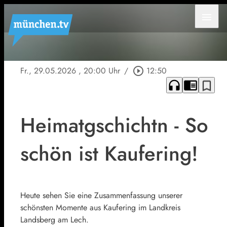
menu
Fr., 29.05.2026
, 20:00 Uhr
/
play_circle_outline
12:50
headphones
chrome_reader_mode
bookmark_border
Heimatgschichtn - So
schön ist Kaufering!
Heute sehen Sie eine Zusammenfassung unserer
schönsten Momente aus Kaufering im Landkreis
Landsberg am Lech.