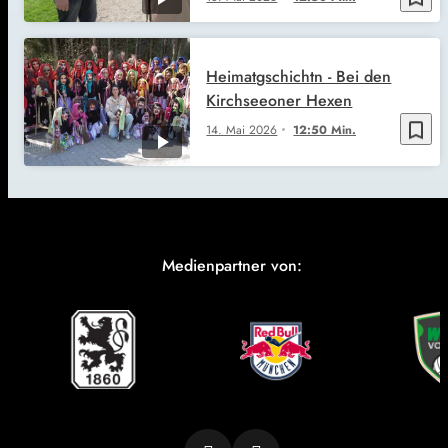
Heimatgschichtn - Bei den
Kirchseeoner Hexen
bookmark_border
14. Mai 2026
12:50 Min.
Medienpartner von: