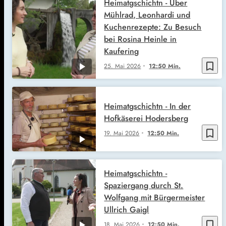
Heimatgschichtn - Über
Mühlrad, Leonhardi und
Kuchenrezepte: Zu Besuch
bei Rosina Heinle in
Kaufering
bookmark_border
25. Mai 2026
12:50 Min.
Heimatgschichtn - In der
Hofkäserei Hodersberg
bookmark_border
19. Mai 2026
12:50 Min.
Heimatgschichtn -
Spaziergang durch St.
Wolfgang mit Bürgermeister
Ullrich Gaigl
bookmark_border
18. Mai 2026
12:50 Min.