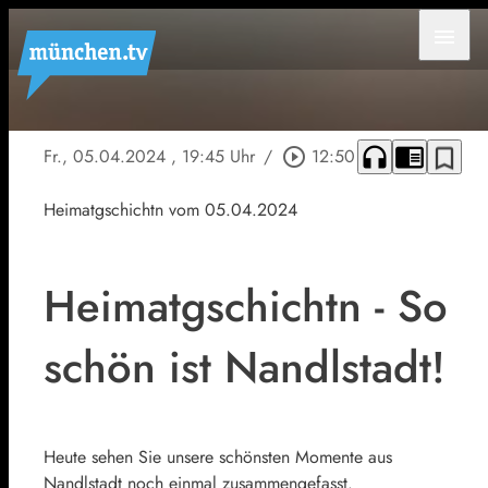
menu
headphones
chrome_reader_mode
bookmark_border
Fr., 05.04.2024
, 19:45 Uhr
/
play_circle_outline
12:50
Heimatgschichtn vom 05.04.2024
Heimatgschichtn - So
schön ist Nandlstadt!
Heute sehen Sie unsere schönsten Momente aus
Nandlstadt noch einmal zusammengefasst.