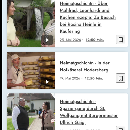
Heimatgschichtn - Über
Mühlrad, Leonhardi und
Kuchenrezepte: Zu Besuch
bei Rosina Heinle in
Kaufering
bookmark_border
25. Mai 2026
12:50 Min.
Heimatgschichtn - In der
Hofkäserei Hodersberg
bookmark_border
19. Mai 2026
12:50 Min.
Heimatgschichtn -
Spaziergang durch St.
Wolfgang mit Bürgermeister
Ullrich Gaigl