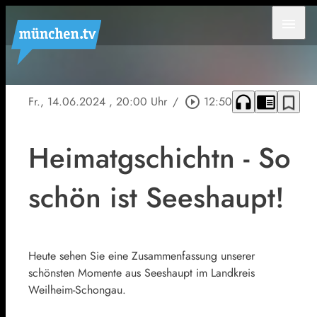
menu
headphones
chrome_reader_mode
bookmark_border
Fr., 14.06.2024
, 20:00 Uhr
/
play_circle_outline
12:50
Heimatgschichtn - So
schön ist Seeshaupt!
Heute sehen Sie eine Zusammenfassung unserer
schönsten Momente aus Seeshaupt im Landkreis
Weilheim-Schongau.