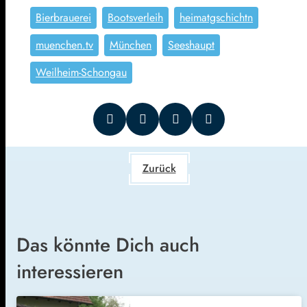
Bierbrauerei
Bootsverleih
heimatgschichtn
muenchen.tv
München
Seeshaupt
Weilheim-Schongau
Zurück
Das könnte Dich auch
interessieren