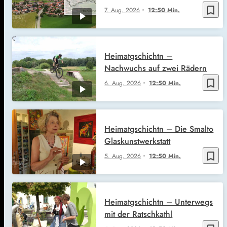
bookmark_border
7. Aug. 2026
12:50 Min.
Heimatgschichtn –
Nachwuchs auf zwei Rädern
bookmark_border
6. Aug. 2026
12:50 Min.
Heimatgschichtn – Die Smalto
Glaskunstwerkstatt
bookmark_border
5. Aug. 2026
12:50 Min.
Heimatgschichtn – Unterwegs
mit der Ratschkathl