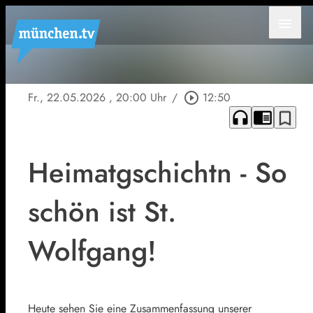
menu
Fr., 22.05.2026
, 20:00 Uhr
/
play_circle_outline
12:50
headphones
chrome_reader_mode
bookmark_border
Heimatgschichtn - So
schön ist St.
Wolfgang!
Heute sehen Sie eine Zusammenfassung unserer