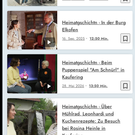
Heimatgschichtn - In der Burg
Elkofen
bookmark_border
16. Sep. 2025
12:50 Min.
Heimatgschichtn - Beim
Puppenspiel "Am Schnürl" in
Kaufering
bookmark_border
28. Mai 2026
13:50 Min.
Heimatgschichtn - Über
Mühlrad, Leonhardi und
Kuchenrezepte: Zu Besuch
bei Rosina Heinle in