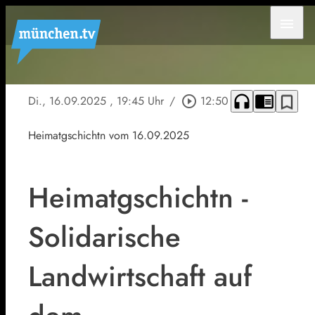
menu
headphones
chrome_reader_mode
bookmark_border
Di., 16.09.2025
, 19:45 Uhr
/
play_circle_outline
12:50
Heimatgschichtn vom 16.09.2025
Heimatgschichtn -
Solidarische
Landwirtschaft auf