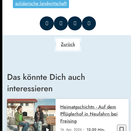
solidarische landwirtschaft
Zurück
Das könnte Dich auch
interessieren
Heimatgschichtn - Auf dem
Pflüglerhof in Neufahrn bei
Freising
bookmark_border
14. Apr. 2026
12:50 Min.