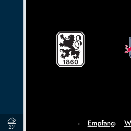
Empfang
W
23°