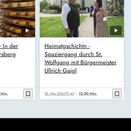
 In der
Heimatgschichtn -
rsberg
Spaziergang durch St.
Wolfgang mit Bürgermeister
Ullrich Gaigl
bookmark_border
bookmark_border
 Min.
18. Mai 2026
19:45
12:50 Min.