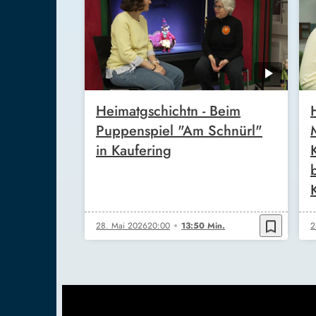
Heimatgschichtn - Beim
Puppenspiel "Am Schnürl"
in Kaufering
bookmark_border
28. Mai 2026
20:00
13:50 Min.
2