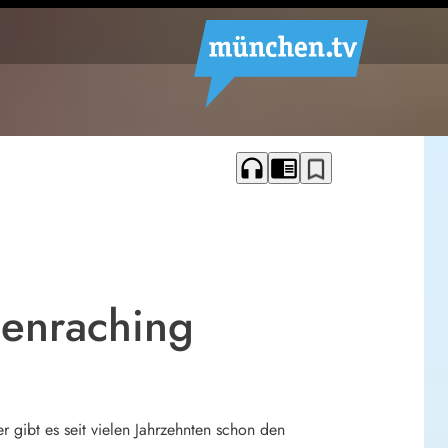
headphones
chrome_reader_mode
bookmark_border
ienraching
r gibt es seit vielen Jahrzehnten schon den